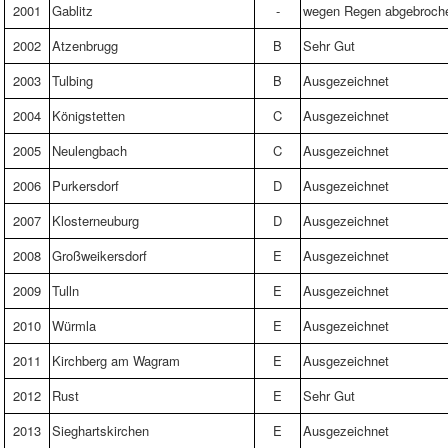
2001
Gablitz
-
wegen Regen abgebroch
2002
Atzenbrugg
B
Sehr Gut
2003
Tulbing
B
Ausgezeichnet
2004
Königstetten
C
Ausgezeichnet
2005
Neulengbach
C
Ausgezeichnet
2006
Purkersdorf
D
Ausgezeichnet
2007
Klosterneuburg
D
Ausgezeichnet
2008
Großweikersdorf
E
Ausgezeichnet
2009
Tulln
E
Ausgezeichnet
2010
Würmla
E
Ausgezeichnet
2011
Kirchberg am Wagram
E
Ausgezeichnet
2012
Rust
E
Sehr Gut
2013
Sieghartskirchen
E
Ausgezeichnet